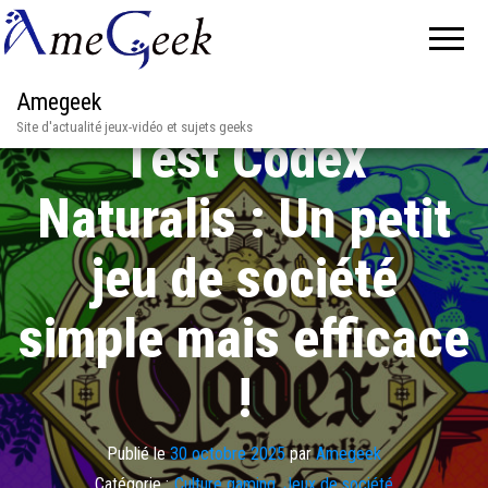
Amegeek
Site d'actualité jeux-vidéo et sujets geeks
Test Codex
Naturalis : Un petit
jeu de société
simple mais efficace
!
Publié le
30 octobre 2025
par
Amegeek
Catégorie :
Culture gaming
,
Jeux de société