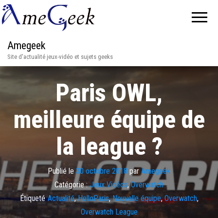
Amegeek
Site d'actualité jeux-vidéo et sujets geeks
Paris OWL,
meilleure équipe de
la league ?
Publié le
30 octobre 2018
par
Amegeek
Catégorie :
Jeux Vidéos
,
Overwatch
Étiqueté
Actualité
,
HelloParis
,
Nouvelle équipe
,
Overwatch
,
Overwatch League