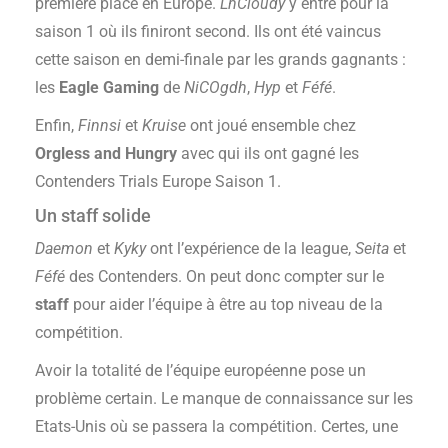
première place en Europe.
LhCloudy
y entre pour la
saison 1 où ils finiront second. Ils ont été vaincus
cette saison en demi-finale par les grands gagnants :
les
Eagle Gaming
de
NiCOgdh
,
Hyp
et
Féfé
.
Enfin,
Finnsi
et
Kruise
ont joué ensemble chez
Orgless and Hungry
avec qui ils ont gagné les
Contenders Trials Europe Saison 1.
Un staff solide
Daemon
et
Kyky
ont l’expérience de la league,
Seita
et
Féfé
des Contenders. On peut donc compter sur le
staff
pour aider l’équipe à être au top niveau de la
compétition.
Avoir la totalité de l’équipe européenne pose un
problème certain. Le manque de connaissance sur les
Etats-Unis où se passera la compétition. Certes, une