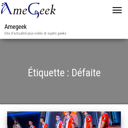
Amegeek
Site d'actualité jeux-vidéo et sujets geeks
Étiquette :
Défaite