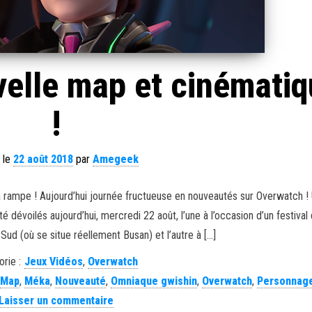
elle map et cinématiq
!
 le
22 août 2018
par
Amegeek
a rampe ! Aujourd’hui journée fructueuse en nouveautés sur Overwatch !
é dévoilés aujourd’hui, mercredi 22 août, l’une à l’occasion d’un festival
ud (où se situe réellement Busan) et l’autre à […]
rie :
Jeux Vidéos
,
Overwatch
,
Map
,
Méka
,
Nouveauté
,
Omniaque gwishin
,
Overwatch
,
Personnag
Laisser un commentaire