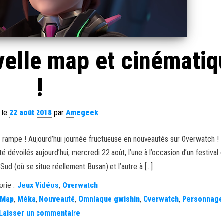
elle map et cinématiq
!
 le
22 août 2018
par
Amegeek
a rampe ! Aujourd’hui journée fructueuse en nouveautés sur Overwatch !
é dévoilés aujourd’hui, mercredi 22 août, l’une à l’occasion d’un festival
ud (où se situe réellement Busan) et l’autre à […]
rie :
Jeux Vidéos
,
Overwatch
,
Map
,
Méka
,
Nouveauté
,
Omniaque gwishin
,
Overwatch
,
Personnag
Laisser un commentaire