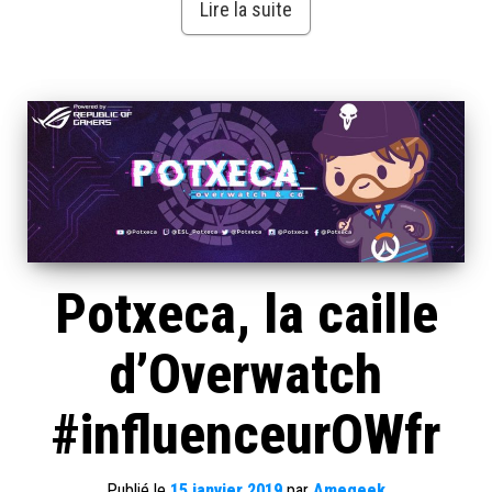
Lire la suite
Potxeca, la caille
d’Overwatch
#influenceurOWfr
Publié le
15 janvier 2019
par
Amegeek