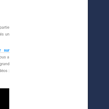
partie
nés un
r sur
nous a
 grand
déos :