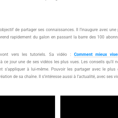
bjectif de partager ses connaissances. Il l’inaugure avec une 
 prend rapidement du galon en passant la barre des 100 abon
vont vers les tutoriels. Sa vidéo :
Comment mieux vise
à ce jour une de ses vidéos les plus vues. Les conseils qu’il 
ent s’appliquer à lui-même. Pouvoir les partager avec le plus
tion de sa chaîne. Il s’intéresse aussi à l’actualité, avec ses vi