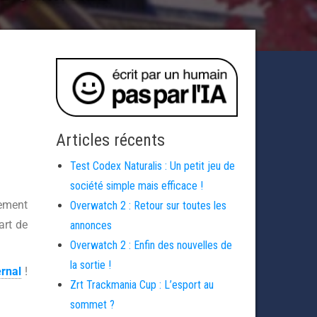
Articles récents
Test Codex Naturalis : Un petit jeu de
société simple mais efficace !
ement
Overwatch 2 : Retour sur toutes les
art de
annonces
Overwatch 2 : Enfin des nouvelles de
la sortie !
ernal
!
Zrt Trackmania Cup : L’esport au
sommet ?