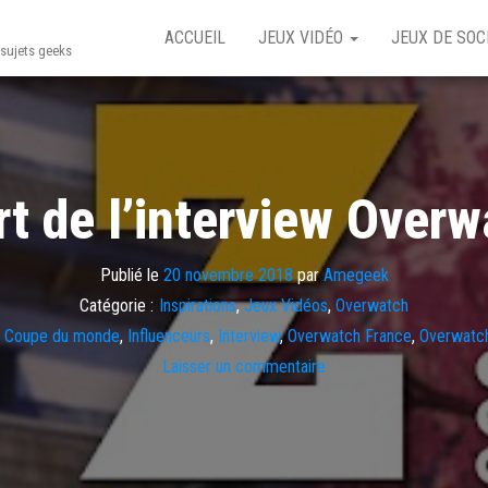
ACCUEIL
JEUX VIDÉO
JEUX DE SOC
t sujets geeks
art de l’interview Over
Publié le
20 novembre 2018
par
Amegeek
Catégorie :
Inspirations
,
Jeux Vidéos
,
Overwatch
Coupe du monde
,
Influenceurs
,
Interview
,
Overwatch France
,
Overwatc
Laisser un commentaire