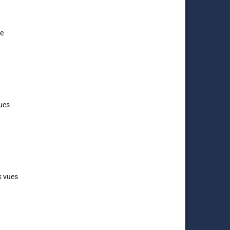
e 
ues 
 vues 