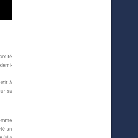
comité
 demi-
etit à
sur sa
 comme
été un
u’elle