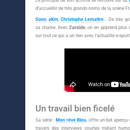
Le principal de son activité se retrouve sur sa
d’accueillir de très grands noms de la scène F
Soon
,
aKm
,
Christophe Lemaître
… De très g
sa chaîne. Avec
Zaroïde
, on en apprend plus 
sur tout ce qui a un lien avec l’actualité e-spo
Un travail bien ficelé
Sa série :
Mon rêve Bleu
, offre un bel aperçu
travers des interviews courtes mêlant hum