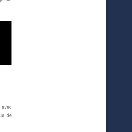
g
avec
que de