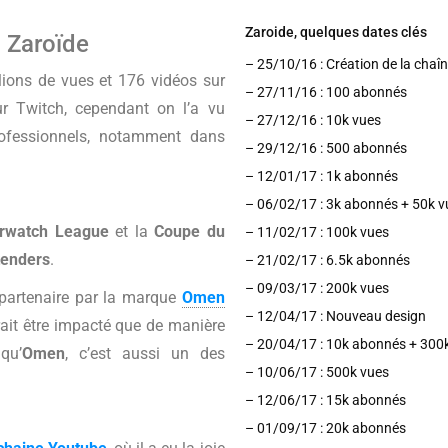
Zaroide, quelques dates clés
: Zaroïde
– 25/10/16 : Création de la chaîn
lions de vues et 176 vidéos sur
– 27/11/16 : 100 abonnés 
ur Twitch, cependant on l’a vu
– 27/12/16 : 10k vues 
ofessionnels, notamment dans
– 29/12/16 : 500 abonnés 
– 12/01/17 : 1k abonnés 
– 06/02/17 : 3k abonnés + 50k v
rwatch League
et la
Coupe du
– 11/02/17 : 100k vues 
tenders
.
– 21/02/17 : 6.5k abonnés 
– 09/03/17 : 200k vues 
 partenaire par la marque
Omen
– 12/04/17 : Nouveau design 
it être impacté que de manière
– 20/04/17 : 10k abonnés + 300k
qu’
Omen
, c’est aussi un des
– 10/06/17 : 500k vues 
– 12/06/17 : 15k abonnés 
– 01/09/17 : 20k abonnés 