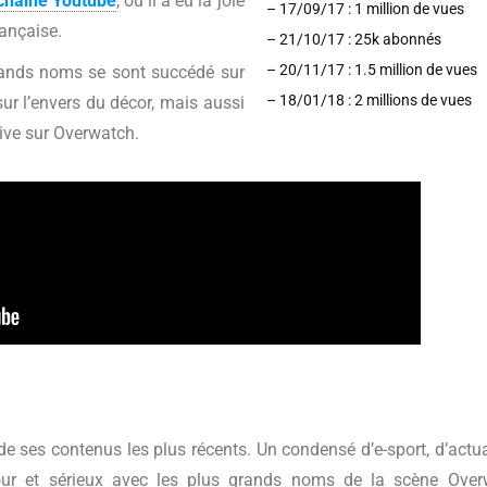
chaine Youtube
, où il a eu la joie
– 17/09/17 : 1 million de vues 
rançaise.
– 21/10/17 : 25k abonnés 
– 20/11/17 : 1.5 million de vues 
rands noms se sont succédé sur
– 18/01/18 : 2 millions de vues
sur l’envers du décor, mais aussi
rtive sur Overwatch.
 de ses contenus les plus récents. Un condensé d’e-sport, d’actua
our et sérieux avec les plus grands noms de la scène Over