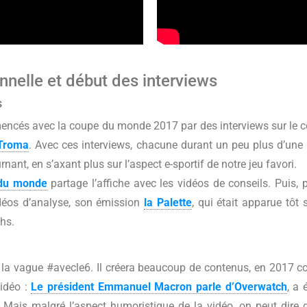
onnelle et début des interviews
s
encés avec la coupe du monde 2017 par des interviews sur le 
Troma
. Avec ces interviews, chacune durant un peu plus d’une
rnant, en s’axant plus sur l’aspect e-sportif de notre jeu favori.
du monde
partage l’affiche avec les vidéos de conseils. Puis, p
idéos d’analyse, son émission
la Palette
, qui était apparue tôt 
chs.
r la vague #avecle6. Il créera beaucoup de contenus, en 2017
vidéo :
Le président Emmanuel Macron parle d’Overwatch
, a 
. Mais malgré l’aspect humoristique de la vidéo, on peut dire q