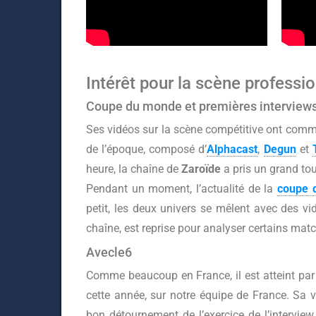
Intérêt pour la scène professi
Coupe du monde et premières interview
Ses vidéos sur la scène compétitive ont comm
de l’époque, composé d’
Alphacast
,
Degun
et
heure, la chaîne de
Zaroïde
a pris un grand tou
Pendant un moment, l’actualité de la
coupe 
petit, les deux univers se mêlent avec des v
chaîne, est reprise pour analyser certains mat
Avecle6
Comme beaucoup en France, il est atteint pa
cette année, sur notre équipe de France. Sa 
bon détournement de l’exercice de l’interview