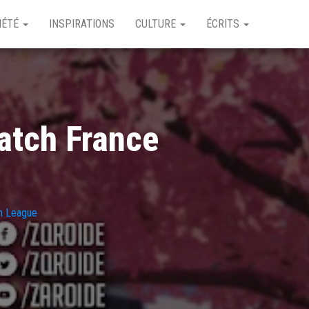
IÉTÉ
INSPIRATIONS
CULTURE
ÉCRITS
watch France
h League